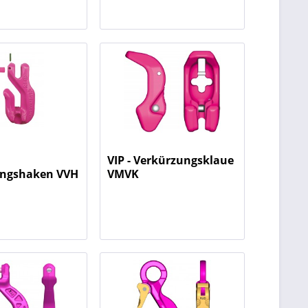
VIP - Verkürzungsklaue
ungshaken VVH
VMVK