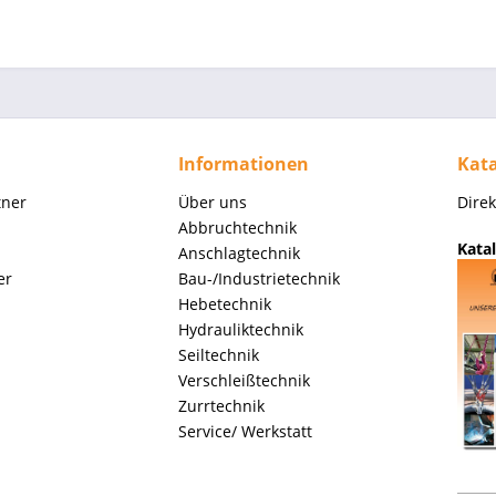
Informationen
Kata
tner
Über uns
Dire
Abbruchtechnik
Katal
Anschlagtechnik
er
Bau-/Industrietechnik
Hebetechnik
Hydrauliktechnik
Seiltechnik
Verschleißtechnik
Zurrtechnik
Service/ Werkstatt