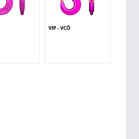
H
VIP - VCÖ