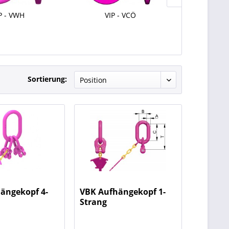
P - VWH
VIP - VCÖ
VAK Aufhäng
Sortierung:
ängekopf 4-
VBK Aufhängekopf 1-
Strang