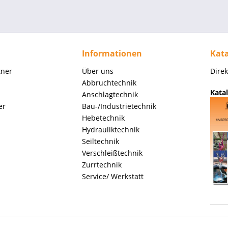
Informationen
Kata
tner
Über uns
Dire
Abbruchtechnik
Katal
Anschlagtechnik
er
Bau-/Industrietechnik
Hebetechnik
Hydrauliktechnik
Seiltechnik
Verschleißtechnik
Zurrtechnik
Service/ Werkstatt