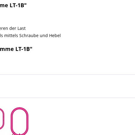
me LT-1B"
eren der Last
ls mittels Schraube und Hebel
emme LT-1B"