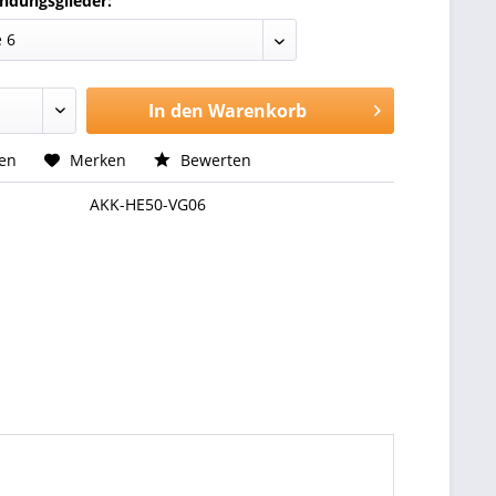
indungsglieder:
In den
Warenkorb
hen
Merken
Bewerten
AKK-HE50-VG06