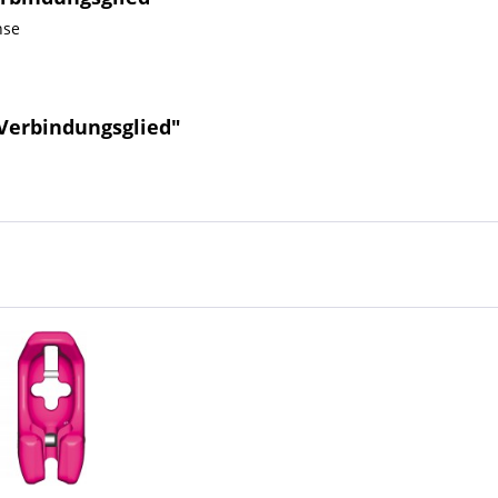
hse
 Verbindungsglied"