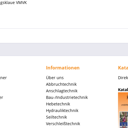
ungsklaue VMVK
Informationen
Kata
tner
Über uns
Dire
Abbruchtechnik
Katal
Anschlagtechnik
er
Bau-/Industrietechnik
Hebetechnik
Hydrauliktechnik
Seiltechnik
Verschleißtechnik