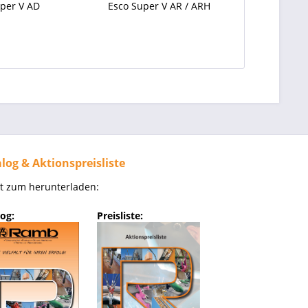
per V AD
Esco Super V AR / ARH
Esco Su
log & Aktionspreisliste
kt zum herunterladen:
og:
Preisliste: