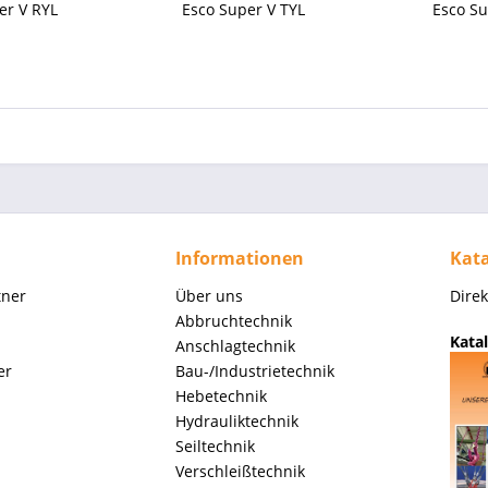
er V RYL
Esco Super V TYL
Esco Su
Informationen
Kata
tner
Über uns
Dire
Abbruchtechnik
Katal
Anschlagtechnik
er
Bau-/Industrietechnik
Hebetechnik
Hydrauliktechnik
Seiltechnik
Verschleißtechnik