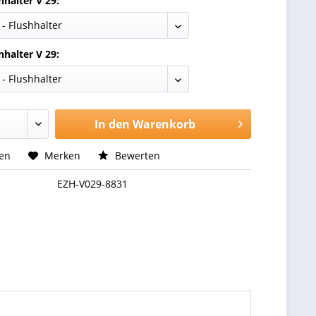
halter V 29:
halter V 29:
In den
Warenkorb
hen
Merken
Bewerten
EZH-V029-8831