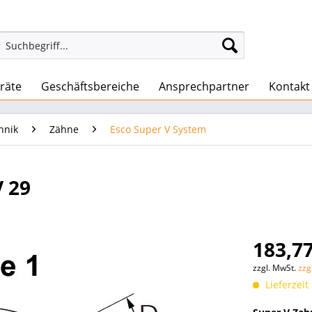
räte
Geschäftsbereiche
Ansprechpartner
Kontakt
hnik
Zähne
Esco Super V System
V 29
183,77
zzgl. MwSt.
zzg
Lieferzeit