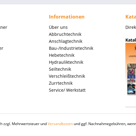
Informationen
Kata
tner
Über uns
Dire
Abbruchtechnik
Katal
Anschlagtechnik
er
Bau-/Industrietechnik
Hebetechnik
Hydrauliktechnik
Seiltechnik
Verschleißtechnik
Zurrtechnik
Service/ Werkstatt
ich zzgl. Mehrwertsteuer und
Versandkosten
und ggf. Nachnahmegebühren, wenn 